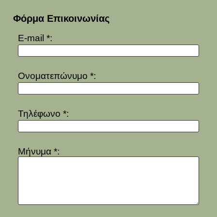
Φόρμα Επικοινωνίας
E-mail *:
Ονοματεπώνυμο *:
Τηλέφωνο *:
Μήνυμα *: