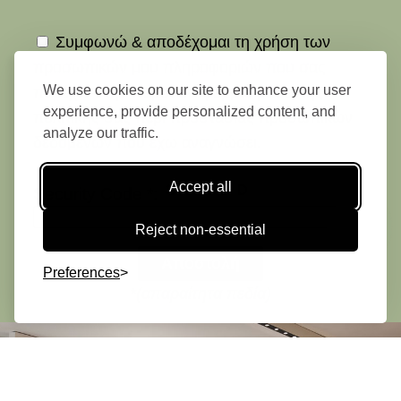
Συμφωνώ & αποδέχομαι τη χρήση των
προσωπικών μου πληροφοριών που σας
We use cookies on our site to enhance your user
παρέχω στην παρούσα φόρμα, βάσει της
experience, provide personalized content, and
πολιτικής σας περί προστασίας προσωπικών
analyze our traffic.
δεδομένων που έχω αναγνώσει.
Accept all
Security Code *:
ΚΑΝΤΕ
ΚΡΑΤΗΣΗ
Reject non-essential
108€
Αποστολή
Preferences
*(απαραίτητα πεδία)