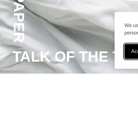
THE PAPER
We use
person
TALK OF THE T
Acc
Κ